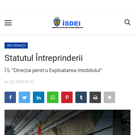
INFORMAŢII
ACASĂ
Statutul Întreprinderii
Terms & Conditions
Î.S. "Direcția pentru Exploatarea Imobilului"
Rapoarte
Jul 29, 2020 07:22
Licitații
Achiziţii
INFORMAŢII
SERVICII PRESTATE
Conducerea