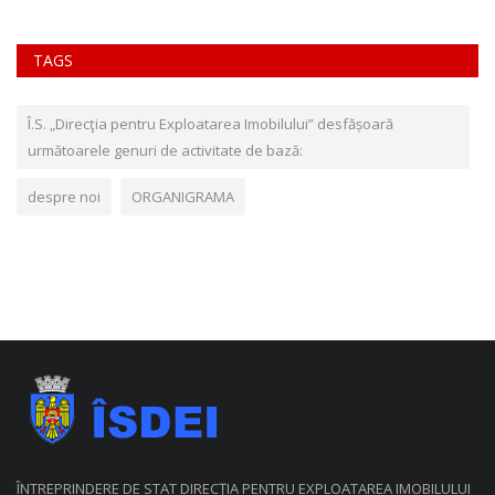
TAGS
Î.S. „Direcţia pentru Exploatarea Imobilului” desfășoară
următoarele genuri de activitate de bază:
despre noi
ORGANIGRAMA
ÎNTREPRINDERE DE STAT DIRECŢIA PENTRU EXPLOATAREA IMOBILULUI