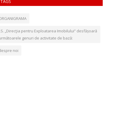
TAGS
ORGANIGRAMA
Î.S. „Direcţia pentru Exploatarea Imobilului” desfășoară
următoarele genuri de activitate de bază:
despre noi