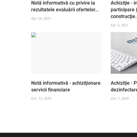
Notă informativă cu privire la
Achiziţie - i
rezultatele evaluării ofertelor...
participare 
construcţie..
Apr 26, 2023
Apr 5, 2021
Notă informativă - achiziţionare
Achiziție - 
servicii financiare
dezinfectar
Dec 15, 2020
Dec 1, 2020