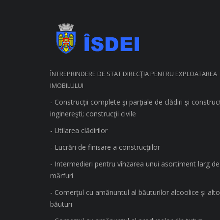
ÎNTREPRINDERE DE STAT DIRECŢIA PENTRU EXPLOATAREA
IMOBILULUI
- Construcţii complete şi parţiale de clădiri şi construcţ
inginereşti; construcţii civile
- Utilarea clădirilor
- Lucrări de finisare a construcţiilor
- Intermedieri pentru vînzarea unui asortiment larg de
mărfuri
- Comerţul cu amănuntul al băuturilor alcoolice şi alto
băuturi