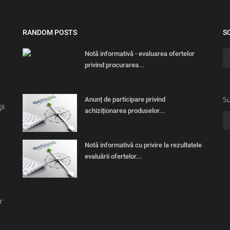
RANDOM POSTS
S
Notă informativă - evaluarea ofertelor
privind procurarea...
Su
Anunț de participare privind
ii
achiziționarea produselor...
Notă informativă cu privire la rezultatele
evaluării ofertelor...
r