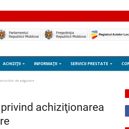
ACHIZIŢII
INFORMAŢII
SERVICII PRESTATE
CO
erviciilor de asigurare
privind achiziţionarea
are