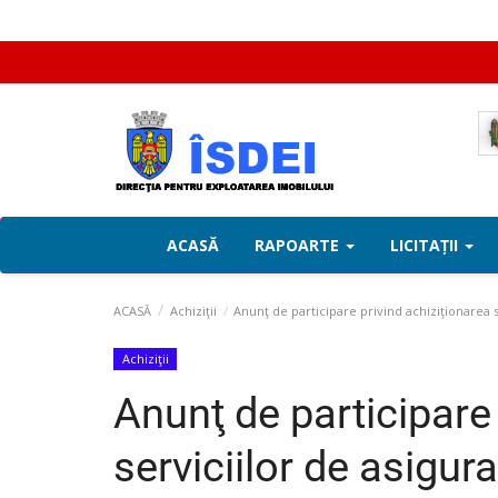
ACASĂ
RAPOARTE
LICITAȚII
ACASĂ
Achiziţii
Anunţ de participare privind achiziţionarea s
Achiziţii
Anunţ de participare 
serviciilor de asigur