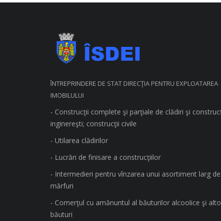
ÎNTREPRINDERE DE STAT DIRECŢIA PENTRU EXPLOATAREA
IMOBILULUI
- Construcţii complete şi parţiale de clădiri şi construcţ
inginereşti; construcţii civile
- Utilarea clădirilor
- Lucrări de finisare a construcţiilor
- Intermedieri pentru vînzarea unui asortiment larg de
mărfuri
- Comerţul cu amănuntul al băuturilor alcoolice şi alto
băuturi