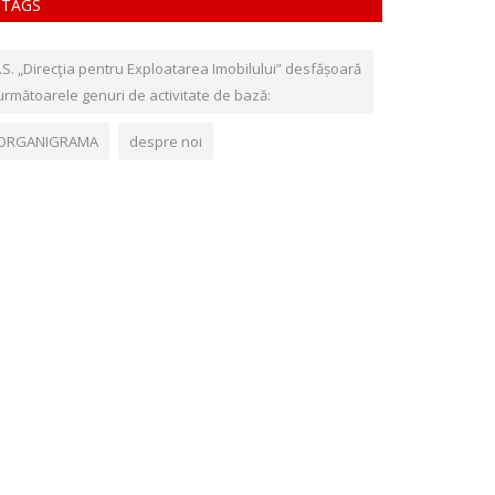
TAGS
Î.S. „Direcţia pentru Exploatarea Imobilului” desfășoară
următoarele genuri de activitate de bază:
ORGANIGRAMA
despre noi