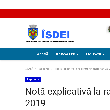
ACASĂ
RAPOARTE
LICITAȚII
ACASĂ
Rapoarte
Notă explicativă la raportul financiar anual
Rapoarte
Notă explicativă la r
2019