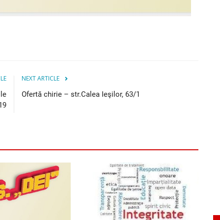
CLE
NEXT ARTICLE
ile
Ofertă chirie – str.Calea Ieşilor, 63/1
19