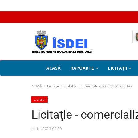
ACASĂ
RAPOARTE
LICITAȚII
ACASĂ
Licitații
Licitaţie - comercializarea mijloacelor fixe
Licitații
Licitaţie - comercial
Jul 14, 2023 09:00