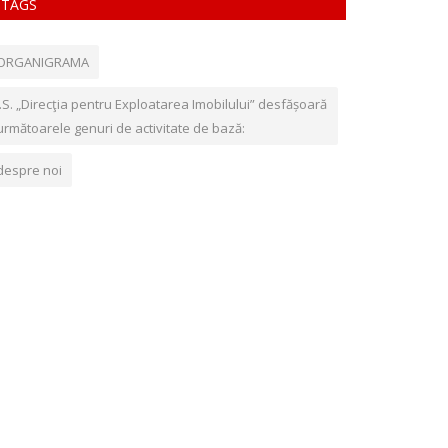
TAGS
ORGANIGRAMA
Î.S. „Direcţia pentru Exploatarea Imobilului” desfășoară
următoarele genuri de activitate de bază:
despre noi