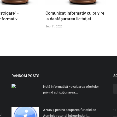
 strigare" -
Comunicat informativ cu privire
nformativ
la desfăşurarea licitaţiei
Sep 11, 2023
RANDOM POSTS
S
Notă informativă - evaluarea ofertelor
privind achiziționarea...
Su
ANUNȚ pentru ocuparea funcției de
ii
Administrator al Întreprinderii...