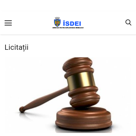
Licitații
ACASĂ
Terms & Conditions
Rapoarte
Licitații
Achiziţii
INFORMAŢII
SERVICII PRESTATE
Conducerea