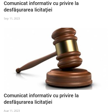
Comunicat informativ cu privire la
Istorie
desfăşurarea licitaţiei
Contacte
Sep 11, 2023
Login
Register
Comunicat informativ cu privire la
desfăşurarea licitaţiei
Aug 11, 2023