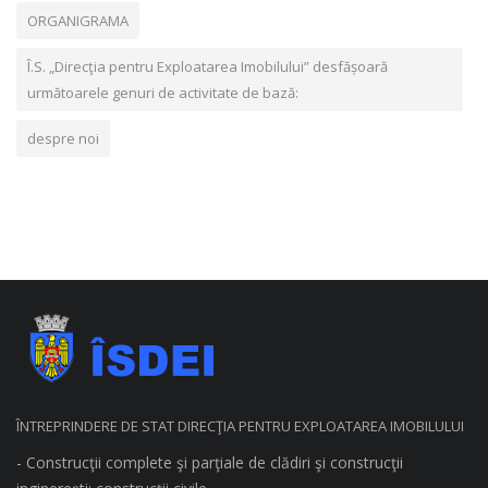
ORGANIGRAMA
Î.S. „Direcţia pentru Exploatarea Imobilului” desfășoară
următoarele genuri de activitate de bază:
despre noi
ÎNTREPRINDERE DE STAT DIRECŢIA PENTRU EXPLOATAREA IMOBILULUI
- Construcţii complete şi parţiale de clădiri şi construcţii