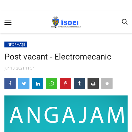
INFORMAŢII
ACASĂ
Post vacant - Electromecanic
Terms & Conditions
Jun 10, 2021 11:54
Rapoarte
Licitații
Achiziţii
INFORMAŢII
SERVICII PRESTATE
Conducerea